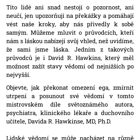
Tito lidé ani snad nestojí o pozornost, ani
neučí, jen upozorňují na překážky a pomáhají
vést naše kroky, aby nás přivedly k sobě
samým. Můžeme mluvit o průvodcích, kteří
nám s láskou nabízejí svůj vhled, než uvidíme,
že sami jsme láska.
Jedním z takových
průvodců je i David R. Hawkins, který měl
možnost zažít stavy vědomí od nejnižších po
nejvyšší.
Objevte, jak překonat omezení ega, zmírnit
utrpení a posunout své vědomí v tomto
mistrovském díle světoznámého autora,
psychiatra, klinického lékaře a duchovního
učitele, Davida R. Hawkinse, MD, Ph.D.
Lidské vědomí se může nacházet na různě