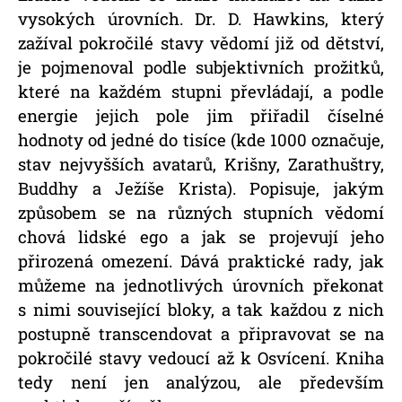
vysokých úrovních. Dr. D. Hawkins, který
zažíval pokročilé stavy vědomí již od dětství,
je pojmenoval podle subjektivních prožitků,
které na každém stupni převládají, a podle
energie jejich pole jim přiřadil číselné
hodnoty od jedné do tisíce (kde 1000 označuje,
stav nejvyšších avatarů, Krišny, Zarathuštry,
Buddhy a Ježíše Krista). Popisuje, jakým
způsobem se na různých stupních vědomí
chová lidské ego a jak se projevují jeho
přirozená omezení. Dává praktické rady, jak
můžeme na jednotlivých úrovních překonat
s nimi související bloky, a tak každou z nich
postupně transcendovat a připravovat se na
pokročilé stavy vedoucí až k Osvícení. Kniha
tedy není jen analýzou, ale především