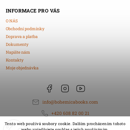
INFORMACE PRO VÁS
O NÁS
Obchodní podmínky
Doprava a platba
Dokumenty
Napište nám
Kontakty
Moje objednávka
Facebook
Instagram
https://www.youtube.
info
@
bohemicabooks.com
+420 608 82 00 21
Tento web používá soubory cookie. Dalším procházením tohoto
webu vyjadřujete souhlas s jejich používáním.