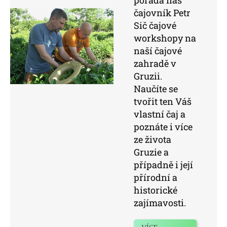
čajovník Petr
Sič čajové
workshopy na
naší čajové
zahradě v
Gruzii.
Naučíte se
tvořit ten Váš
vlastní čaj a
poznáte i více
ze života
Gruzie a
případně i její
přírodní a
historické
zajímavosti.