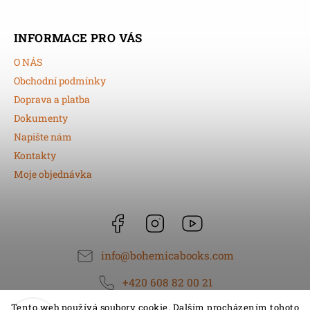
INFORMACE PRO VÁS
O NÁS
Obchodní podmínky
Doprava a platba
Dokumenty
Napište nám
Kontakty
Moje objednávka
Facebook
Instagram
https://www.youtube.
info
@
bohemicabooks.com
+420 608 82 00 21
Tento web používá soubory cookie. Dalším procházením tohoto