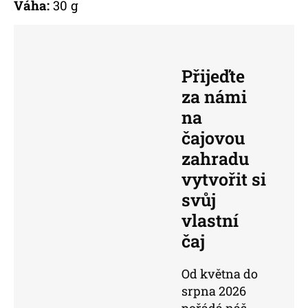
Váha:
30 g
Přijeďte
za námi
na
čajovou
zahradu
vytvořit si
svůj
vlastní
čaj
Od května do
srpna 2026
pořádá náš