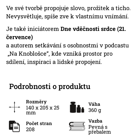
Ve své tvorbě propojuje slovo, prožitek a ticho.
Nevysvětluje, spíše zve k vlastnímu vnímání.
Je také iniciátorem
Dne vděčnosti srdce (21.
července)
a autorem setkávání s osobnostmi v podcastu
„Na Knoblošce“, kde vzniká prostor pro
sdílení, inspiraci a lidské propojení.
Podrobnosti o produktu
Rozměry
Váha
140 x 205 x 25
360 g
mm
Vazba
Počet stran
Pevná s
208
přebalem