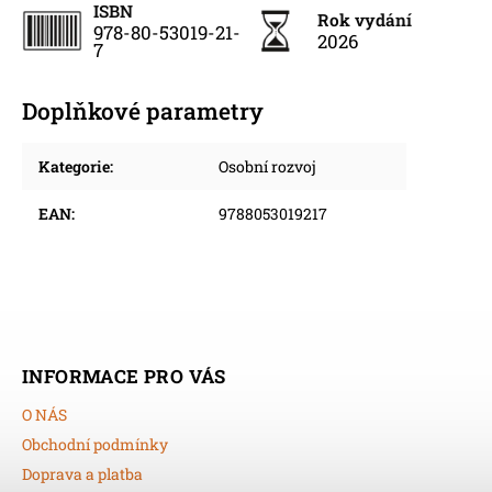
ISBN
Rok vydání
978-80-53019-21-
2026
7
Doplňkové parametry
Kategorie
:
Osobní rozvoj
EAN
:
9788053019217
INFORMACE PRO VÁS
O NÁS
Obchodní podmínky
Doprava a platba