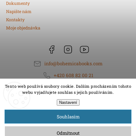
Dokumenty
Napište nám
Kontakty
Moje objednávka
Facebook
Instagram
https://www.youtube.
info
@
bohemicabooks.com
+420 608 82 00 21
Tento web používá soubory cookie. Dalším procházením tohoto
webu vyjadřujete souhlas s jejich používáním.
Nastavení
Souhlasím
Copyright 2026
BOHEMICA BOOKS
. Všechna práva vyhrazena.
Upravit nastavení cookies
Odmítnout
Grafický návrh vytvořil a nakódoval
Shoptak.cz