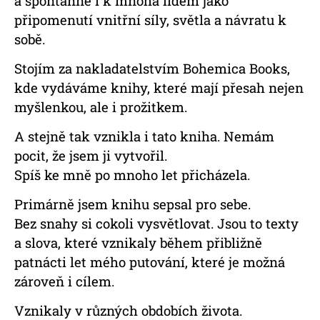
a spontánně i k mnoha lidem jako
připomenutí vnitřní síly, světla a návratu k
sobě.
Stojím za nakladatelstvím Bohemica Books,
kde vydáváme knihy, které mají přesah nejen
myšlenkou, ale i prožitkem.
A stejně tak vznikla i tato kniha.
Nemám
pocit, že jsem ji vytvořil.
Spíš ke mně po mnoho let přicházela.
Primárně jsem knihu sepsal pro sebe.
Bez snahy si cokoli vysvětlovat.
Jsou to texty
a slova, které vznikaly během přibližně
patnácti let mého putování,
které je možná
zároveň i cílem.
Vznikaly v různých obdobích života.