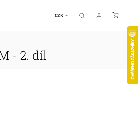
CZK
- 2. díl