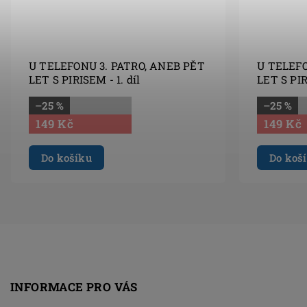
U TELEFONU 3. PATRO, ANEB PĚT
U TELEFO
LET S PIRISEM - 1. díl
LET S PIR
–25 %
–25 %
149 Kč
149 Kč
Do košíku
Do koš
INFORMACE PRO VÁS