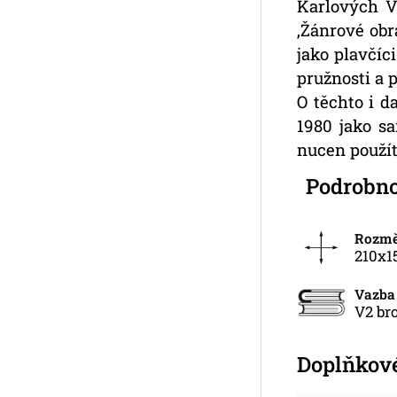
Karlových Va
‚Žánrové obr
jako plavčíc
pružnosti a 
O těchto i d
1980 jako sa
nucen použí
Podrobno
Rozm
210x1
Vazba
V2 br
Doplňkov