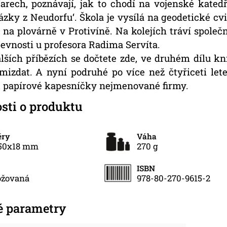
rech, poznávají, jak to chodí na vojenské katedř
ázky z Neudorfu‘. Škola je vysílá na geodetické c
i na plovárně v Protivíně. Na kolejích tráví spole
pevnosti u profesora Radima Servíta.
alších příbězích se dočtete zde, ve druhém dílu k
mizdat. A nyní podruhé po více než čtyřiceti lete
t papírové kapesníčky nejmenované firmy.
sti o produktu
ěry
Váha
50x18 mm
270 g
ISBN
ožovaná
978-80-270-9615-2
é parametry