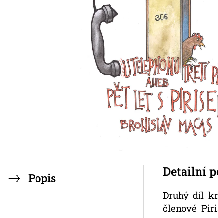
Detailní 
Popis
Druhý díl kn
členové Pir