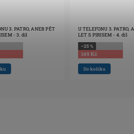
NU 3. PATRO, ANEB PĚT
U TELEFONU 3. PATRO, 
ISEM - 3. díl
LET S PIRISEM - 4. díl
–25 %
149 Kč
íku
Do košíku