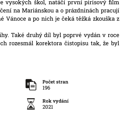
e vysokých škol, natáčí první pirisový film
vičení na Mariánskou a o prázdninách pracují
čné Vánoce a po nich je čeká těžká zkouška z
nihy. Také druhý díl byl poprvé vydán v roce
ch rozesmál korektora čistopisu tak, že byl
Počet stran
196
Rok vydání
2021