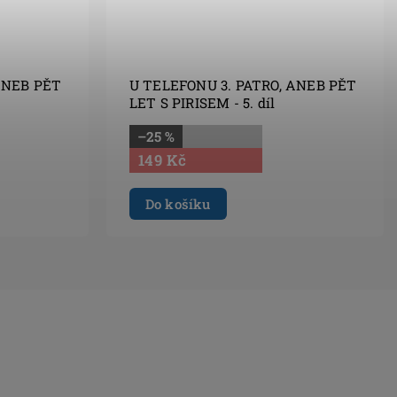
ANEB PĚT
U TELEFONU 3. PATRO, ANEB PĚT
LET S PIRISEM - 5. díl
–25 %
149 Kč
Do košíku