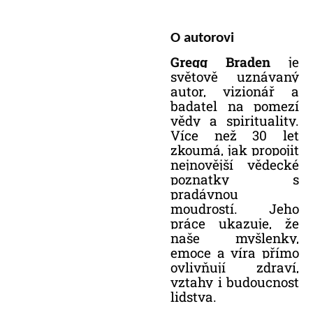
O autorovi
Gregg Braden
je
světově uznávaný
autor, vizionář a
badatel na pomezí
vědy a spirituality.
Více než 30 let
zkoumá, jak propojit
nejnovější vědecké
poznatky s
pradávnou
moudrostí. Jeho
práce ukazuje, že
naše myšlenky,
emoce a víra přímo
ovlivňují zdraví,
vztahy i budoucnost
lidstva.