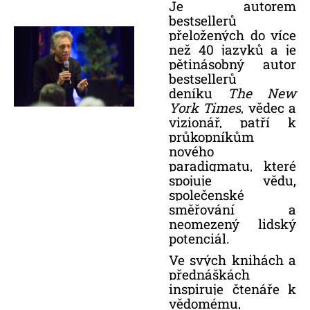
Je autorem
bestsellerů
přeložených do více
než 40 jazyků a je
pětinásobný autor
bestsellerů
deníku
The New
York Times
, vědec a
vizionář, patří k
průkopníkům
nového
paradigmatu, které
spojuje vědu,
společenské
směřování a
neomezený lidský
potenciál.
Ve svých knihách a
přednáškách
inspiruje čtenáře k
vědomému,