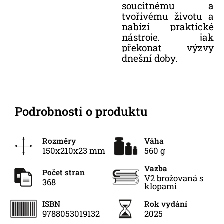
soucitnému a
tvořivému životu a
nabízí praktické
nástroje, jak
překonat výzvy
dnešní doby.
Podrobnosti o produktu
Rozměry
Váha
150x210x23 mm
560 g
Vazba
Počet stran
V2 brožovaná s
368
klopami
ISBN
Rok vydání
9788053019132
2025